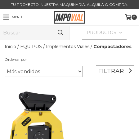
TU PROYECTO. NUESTRA MAQUINARIA. ALQUILÁ O COMPRÁ.
MENÚ
0
PRODUCTOS
Inicio
/
EQUIPOS
/
Implementos Viales
/
Compactadores
Ordenar por
FILTRAR