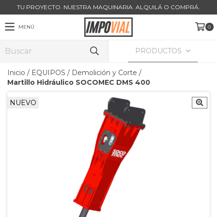
TU PROYECTO. NUESTRA MAQUINARIA. ALQUILÁ O COMPRÁ.
MENÚ
0
PRODUCTOS
Inicio
/
EQUIPOS
/
Demolición y Corte
/
Martillo Hidráulico SOCOMEC DMS 400
NUEVO